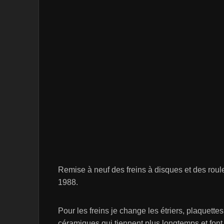
Remise à neuf des freins à disques et des rou
1988.
Pour les freins je change les étriers, plaquettes
céramiques qui tiennent plus longtemps et font