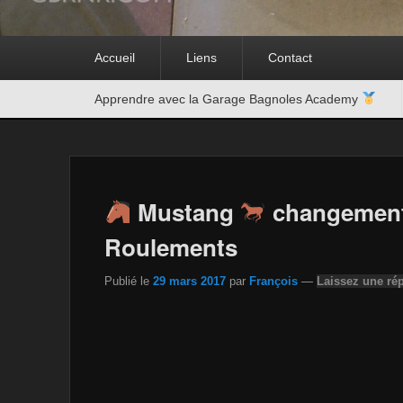
Premier
Accueil
Liens
Contact
menu
Second
Apprendre avec la Garage Bagnoles Academy
menu
Mustang
changement 
Roulements
Publié le
29 mars 2017
par
François
—
Laissez une ré