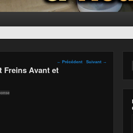
Navigation dans les
←
Précédent
Suivant
→
articles
Freins Avant et
ponse