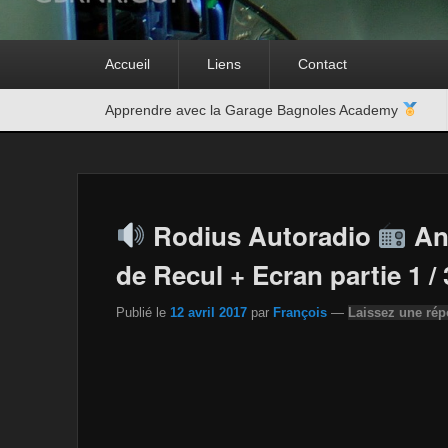
Premier
Accueil
Liens
Contact
menu
Second
Apprendre avec la Garage Bagnoles Academy
menu
Rodius Autoradio
An
de Recul + Ecran partie 1 / 
Publié le
12 avril 2017
par
François
—
Laissez une ré