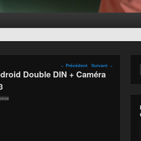
Navigation dans les
←
Précédent
Suivant
→
articles
droid Double DIN + Caméra
3
ponse