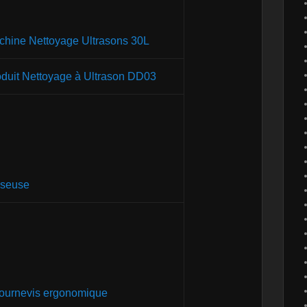
chine Nettoyage Ultrasons 30L
oduit Nettoyage à Ultrason DD03
sseuse
Tournevis ergonomique