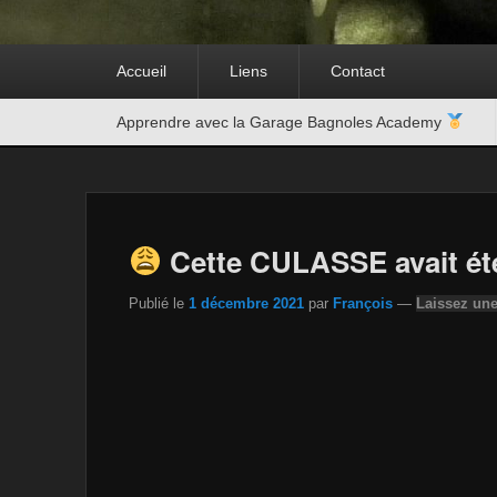
Premier
Accueil
Liens
Contact
menu
Second
Apprendre avec la Garage Bagnoles Academy
menu
Cette CULASSE avait é
Publié le
1 décembre 2021
par
François
—
Laissez un