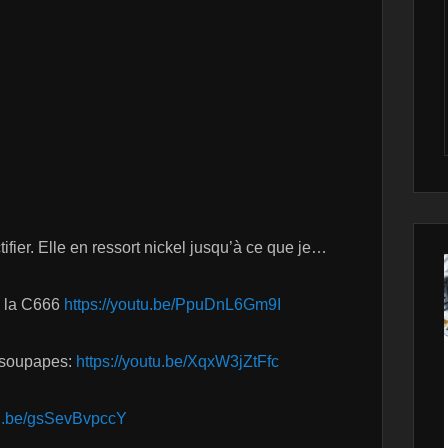
tifier. Elle en ressort nickel jusqu’à ce que je…
e la C666
https://youtu.be/PpuDnL6Gm9I
s soupapes:
https://youtu.be/XqxW3jZtFfc
tu.be/gsSevBvpccY