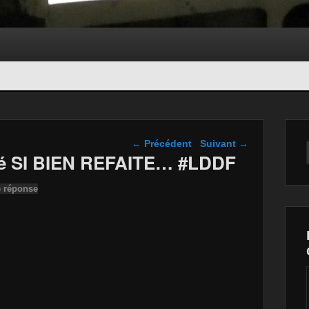
Navigation dans les
←
Précédent
Suivant
→
articles
té SI BIEN REFAITE… #LDDF
e réponse