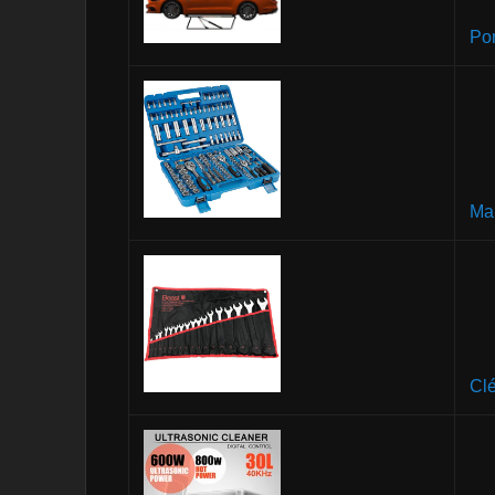
Pon
Mal
Cl