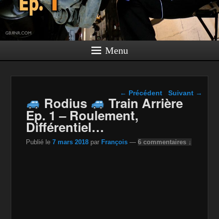
Menu
Navigation dans les
←
Précédent
Suivant
→
Rodius
Train Arrière
articles
Ep. 1 – Roulement,
Différentiel…
Publié le
7 mars 2018
par
François
—
6 commentaires ↓