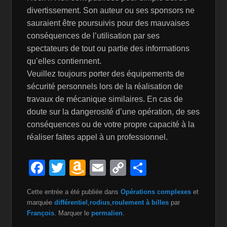
divertissement. Son auteur ou ses sponsors ne
sauraient être poursuivis pour des mauvaises
conséquences de l’utilisation par ses
spectateurs de tout ou partie des informations
qu’elles contiennent.
Veuillez toujours porter des équipements de
sécurité personnels lors de la réalisation de
travaux de mécanique similaires. En cas de
doute sur la dangerosité d’une opération, de ses
conséquences ou de votre propre capacité à la
réaliser faites appel à un professionnel.
F
T
A
E
C
P
a
wi
m
m
o
ar
Cette entrée a été publiée dans
Opérations complexes
et
c
tt
a
ail
p
ta
marquée
différentiel
,
rodius
,
roulement à billes
par
e
er
z
y
g
François
. Marquer le
permalien
.