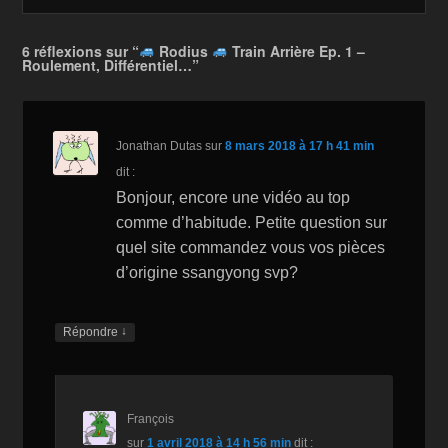
b
o
Li
er
o
n
n
6 réflexions sur “
Rodius
Train Arrière Ep. 1 –
Roulement, Différentiel…”
o
W
k
k
is
h
Jonathan Dutas
sur
8 mars 2018 à 17 h 41 min
Li
dit :
st
Bonjour, encore une vidéo au top
comme d’habitude. Petite question sur
quel site commandez vous vos pièces
d’origine ssangyong svp?
↓
Répondre
François
sur
1 avril 2018 à 14 h 56 min
dit :