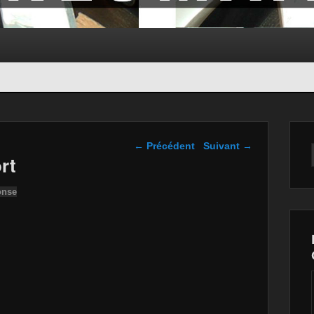
Navigation dans les
←
Précédent
Suivant
→
articles
rt
onse