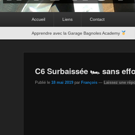
Premier
Accueil
Liens
Contact
menu
Second
Apprendre avec la Garage Bagnoles Academy
menu
C6 Surbaissée 🏎 sans effo
Publié le
18 mai 2019
par
François
—
Laissez une rép