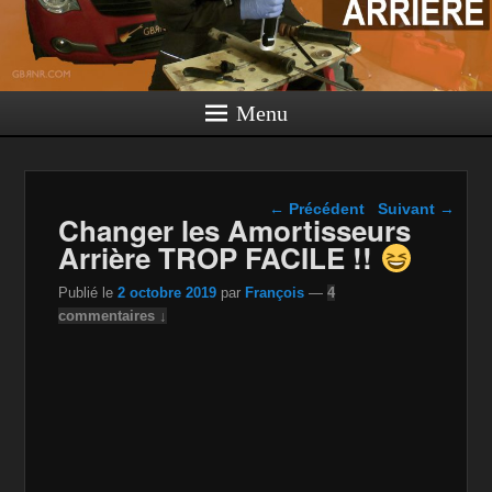
Menu
Navigation dans les
←
Précédent
Suivant
→
Changer les Amortisseurs
articles
Arrière TROP FACILE !!
Publié le
2 octobre 2019
par
François
—
4
commentaires ↓