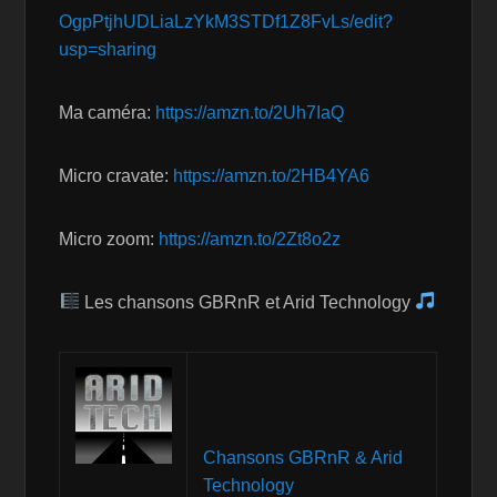
OgpPtjhUDLiaLzYkM3STDf1Z8FvLs/edit?
usp=sharing
Ma caméra:
https://amzn.to/2Uh7IaQ
Micro cravate:
https://amzn.to/2HB4YA6
Micro zoom:
https://amzn.to/2Zt8o2z
Les chansons GBRnR et Arid Technology
Chansons GBRnR & Arid
Technology