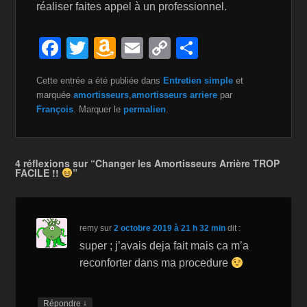
réaliser faites appel à un professionnel.
F
T
A
E
C
P
a
wi
m
m
o
ar
Cette entrée a été publiée dans
Entretien simple
et
c
tt
a
ail
p
ta
marquée
amortisseurs
,
amortisseurs arriere
par
e
er
z
y
g
François
. Marquer le
permalien
.
b
o
Li
er
o
n
n
4 réflexions sur “Changer les Amortisseurs Arrière TROP
FACILE !!
”
o
W
k
k
is
h
remy
sur
2 octobre 2019 à 21 h 32 min
dit :
Li
super ; j’avais deja fait mais ca m’a
st
reconforter dans ma procedure
↓
Répondre