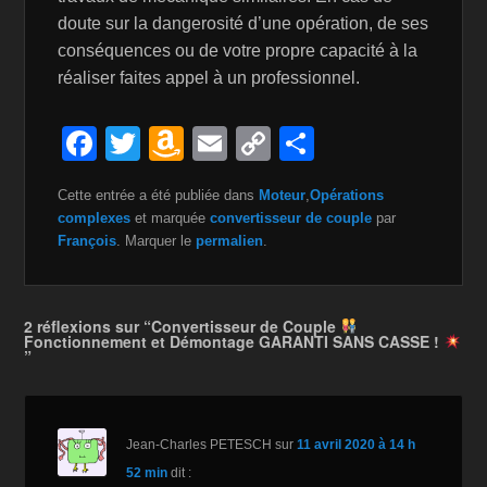
doute sur la dangerosité d’une opération, de ses
conséquences ou de votre propre capacité à la
réaliser faites appel à un professionnel.
F
T
A
E
C
P
a
wi
m
m
o
ar
Cette entrée a été publiée dans
Moteur
,
Opérations
c
tt
a
ail
p
ta
complexes
et marquée
convertisseur de couple
par
e
er
z
y
g
François
. Marquer le
permalien
.
b
o
Li
er
o
n
n
2 réflexions sur “Convertisseur de Couple
Fonctionnement et Démontage GARANTI SANS CASSE !
o
W
k
”
k
is
h
Li
Jean-Charles PETESCH
sur
11 avril 2020 à 14 h
52 min
dit :