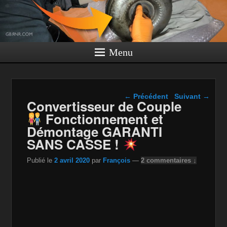
Menu
Navigation dans les
←
Précédent
Suivant
→
Convertisseur de Couple
articles
Fonctionnement et
Démontage GARANTI
SANS CASSE !
Publié le
2 avril 2020
par
François
—
2 commentaires ↓