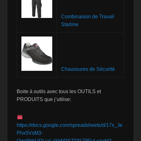
Combinaison de Travail
Starline
Chaussures de Sécurité
Boite à outils avec tous les OUTILS et
PRODUITS que j’utilise:
https://docs.google.com/spreadsheets/d/17x_Je
Phx5VsM3-
OgpPtjhUDLiaLzYkM3STDf1Z8FvLs/edit?