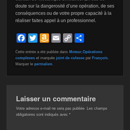
doute sur la dangerosité d’une opération, de ses
conséquences ou de votre propre capacité à la
réaliser faites appel à un professionnel.
F
T
A
E
C
P
a
wi
m
m
o
ar
Cette entrée a été publiée dans
Moteur
,
Opérations
c
tt
a
ail
p
ta
complexes
et marquée
joint de culasse
par
François
.
e
er
z
y
g
Marquer le
permalien
.
b
o
Li
er
o
n
n
o
W
k
Laisser un commentaire
k
is
Votre adresse e-mail ne sera pas publiée.
Les champs
h
obligatoires sont indiqués avec
*
Li