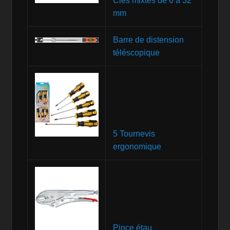
Clés mixtes de 6 à 32
mm
Barre de distension
téléscopique
5 Tournevis
ergonomique
Pince étau