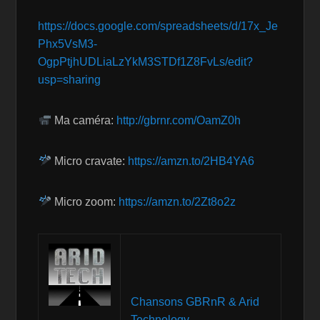
https://docs.google.com/spreadsheets/d/17x_Je
Phx5VsM3-
OgpPtjhUDLiaLzYkM3STDf1Z8FvLs/edit?
usp=sharing
Ma caméra:
http://gbrnr.com/OamZ0h
Micro cravate:
https://amzn.to/2HB4YA6
Micro zoom:
https://amzn.to/2Zt8o2z
Chansons GBRnR & Arid
Technology