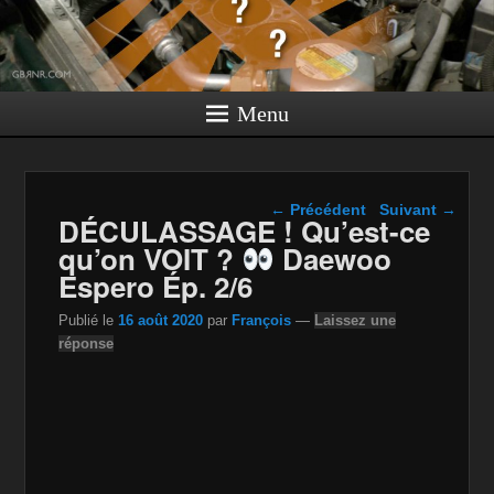
Menu
Navigation dans les
←
Précédent
Suivant
→
DÉCULASSAGE ! Qu’est-ce
articles
qu’on VOIT ?
Daewoo
Espero Ép. 2/6
Publié le
16 août 2020
par
François
—
Laissez une
réponse