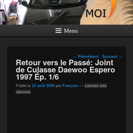
Menu
Navigation dans les
←
Précédent
Suivant
→
Retour vers le Passé: Joint
articles
de Culasse Daewoo Espero
1997 Ép. 1/6
Publié le
12 août 2020
par
François
—
Laissez une
réponse