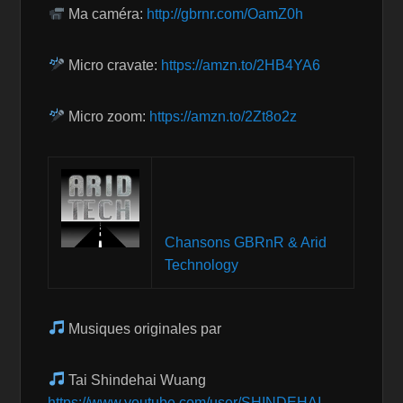
Ma caméra:
http://gbrnr.com/OamZ0h
Micro cravate:
https://amzn.to/2HB4YA6
Micro zoom:
https://amzn.to/2Zt8o2z
Chansons GBRnR & Arid
Technology
Musiques originales par
Tai Shindehai Wuang
https://www.youtube.com/user/SHINDEHAI