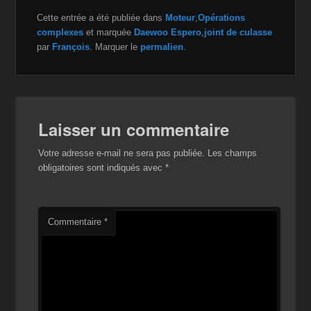
a
wi
m
m
o
ar
Cette entrée a été publiée dans
Moteur
,
Opérations
c
tt
a
ail
p
ta
complexes
et marquée
Daewoo Espero
,
joint de culasse
e
er
z
y
g
par
François
. Marquer le
permalien
.
b
o
Li
er
o
n
n
o
W
k
Laisser un commentaire
k
is
Votre adresse e-mail ne sera pas publiée.
Les champs
h
obligatoires sont indiqués avec
*
Li
st
Commentaire
*