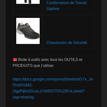
Combinaison de Travail
Starline
Chaussures de Sécurité
Boite à outils avec tous les OUTILS et
PRODUITS que j’utilise:
https://docs.google.com/spreadsheets/d/17x_Je
Phx5VsM3-
OgpPtjhUDLiaLzYkM3STDf1Z8FvLs/edit?
usp=sharing