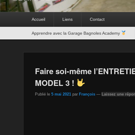
Premier
Accueil
Liens
Contact
menu
Second
Apprendre avec la Garage Bagnoles Academy
menu
Faire soi-même l’ENTRET
MODEL 3 !
Publié le
5 mai 2021
par
François
—
Laissez une répo