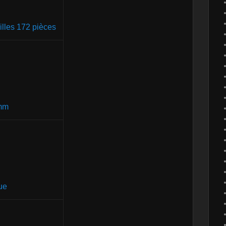
illes 172 pièces
 mm
ue