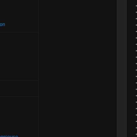
ion
 perceuse