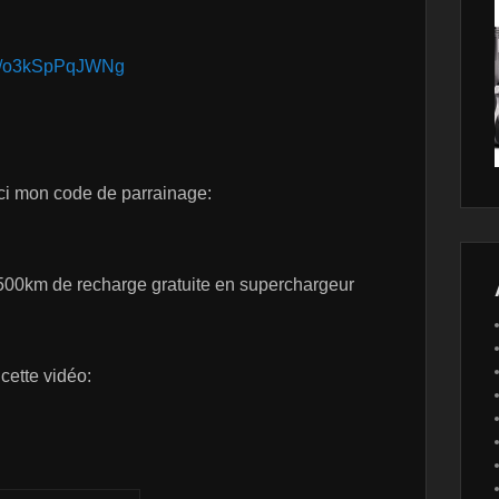
.be/o3kSpPqJWNg
ci mon code de parrainage:
1500km de recharge gratuite en superchargeur
 cette vidéo: