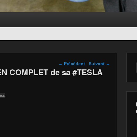
Navigation dans les
←
Précédent
Suivant
→
articles
IEN COMPLET de sa #TESLA
nse