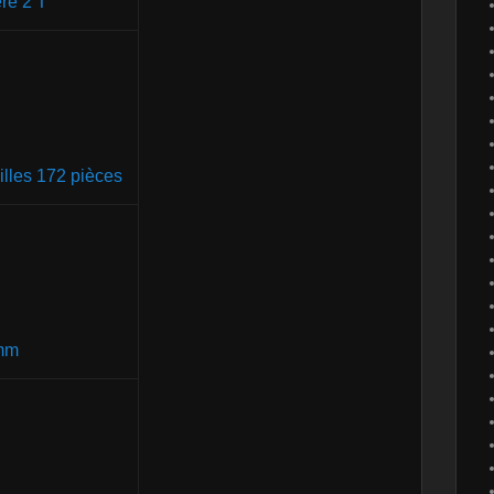
re 2 T
illes 172 pièces
 mm