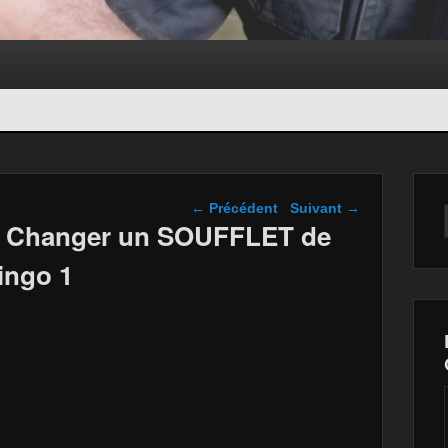
Navigation dans les
←
Précédent
Suivant
→
articles
 Changer un SOUFFLET de
ingo 1