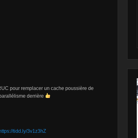
RUC pour remplacer un cache poussière de
parallélisme derrière
https://tidd.ly/3v1z3hZ