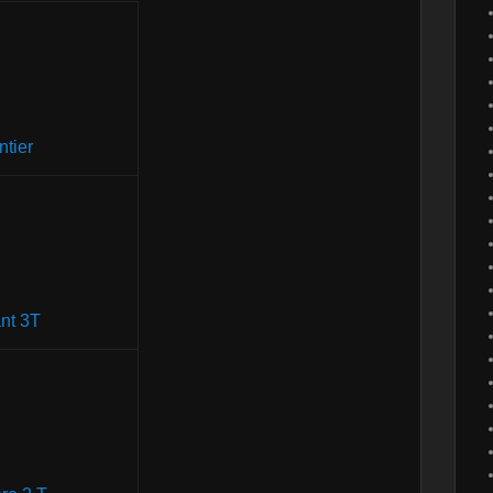
ntier
nt 3T