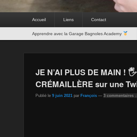
Premier
Accueil
Liens
Contact
menu
Second
Apprendre avec la Garage Bagnoles Academy
menu
JE N’AI PLUS DE MAIN ! 
CRÉMAILLÈRE sur une Tw
Publié le
9 juin 2021
par
François
—
3 commentaires ↓