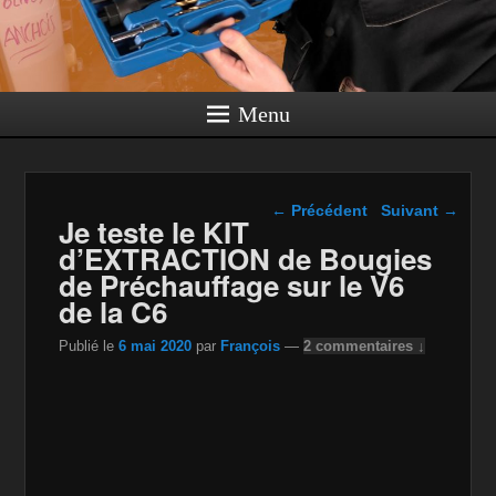
Menu
Navigation dans les
←
Précédent
Suivant
→
Je teste le KIT
articles
d’EXTRACTION de Bougies
de Préchauffage sur le V6
de la C6
Publié le
6 mai 2020
par
François
—
2 commentaires ↓