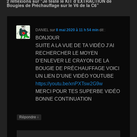
2 réflexions sur “Je teste le KIT d’EXTRACTION de
Bougies de Préchauffage sur le V6 de la C6”
o
W
k
k
is
h
DANIEL
sur
8 mai 2020 à 11 h 54 min
dit :
Li
BONJOUR
st
SUITE A LA VUE DE TA VIDÉO J’AI
RECHERCHER LE MOYEN
D’ENLEVER LE CRAYON DE LA
BOUGIE DE PRÉCHAUFFAGE VOICI
UN LIEN D’UNE VIDÉO YOUTUBE
https://youtu.be/xnPXTsw2G9w
MERCI POUR TES SUPERBE VIDÉO
BONNE CONTINUATION
↓
Répondre