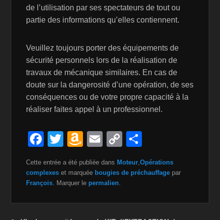
de l’utilisation par ses spectateurs de tout ou
partie des informations qu’elles contiennent.
Veuillez toujours porter des équipements de
sécurité personnels lors de la réalisation de
travaux de mécanique similaires. En cas de
doute sur la dangerosité d’une opération, de ses
conséquences ou de votre propre capacité à la
réaliser faites appel à un professionnel.
F
T
A
E
C
P
a
wi
m
m
o
ar
Cette entrée a été publiée dans
Moteur
,
Opérations
c
tt
a
ail
p
ta
complexes
et marquée
bougies de préchauffage
par
e
er
z
y
g
François
. Marquer le
permalien
.
b
o
Li
er
o
n
n