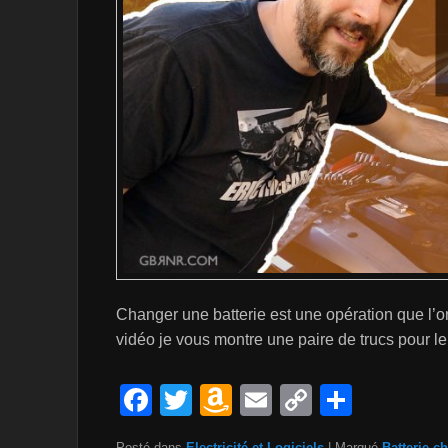
Changer une batterie est une opération que l’o
vidéo je vous montre une paire de trucs pour le
F
T
A
E
C
P
a
wi
m
m
o
ar
Posté dans
Electricité et Logiciels
|
Marqué
Batterie
,
ch