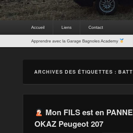
Premier
Accueil
Liens
Contact
menu
Second
Apprendre avec la Garage Bagnoles Academy
menu
ARCHIVES DES ÉTIQUETTES :
BATT
Mon FILS est en PANNE
OKAZ Peugeot 207