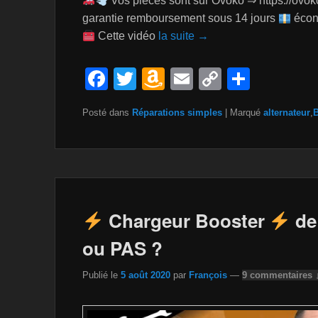
Vos pièces sont sur Ovoko ⇒ https://ovoko
garantie remboursement sous 14 jours
écono
Cette vidéo
la suite →
F
T
A
E
C
P
a
wi
m
m
o
ar
Posté dans
Réparations simples
|
Marqué
alternateur
,
B
c
tt
a
ail
p
ta
e
er
z
y
g
b
o
Li
er
o
n
n
o
W
k
Chargeur Booster
de
k
is
ou PAS ?
h
Publié le
5 août 2020
par
François
—
9 commentaires 
Li
st