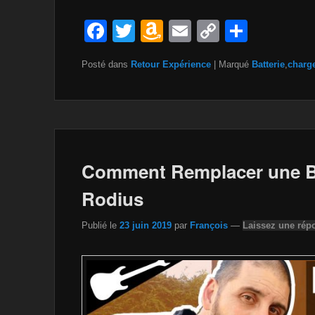
F
T
A
E
C
P
a
wi
m
m
o
ar
Posté dans
Retour Expérience
|
Marqué
Batterie
,
charg
c
tt
a
ail
p
ta
e
er
z
y
g
b
o
Li
er
o
n
n
o
W
k
Comment Remplacer une B
k
is
Rodius
h
Publié le
23 juin 2019
par
François
—
Laissez une rép
Li
st