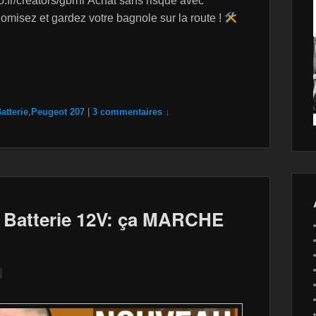
.fr/creators/gbrnr Achat sans risque avec
misez et gardez votre bagnole sur la route !
atterie
,
Peugeot 207
|
3 commentaires ↓
 Batterie 12V: ça MARCHE
↓