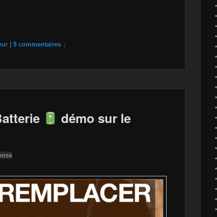
eur
|
9 commentaires ↓
atterie
démo sur le
onse