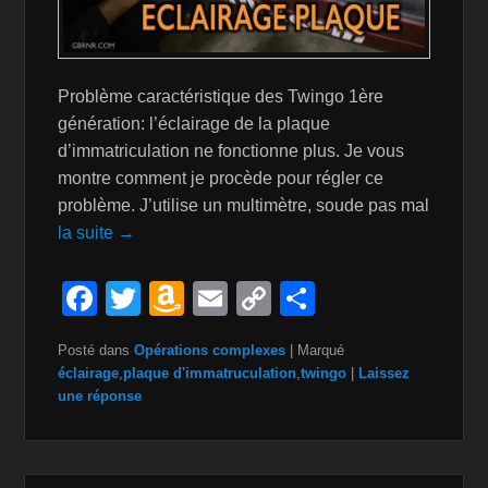
Problème caractéristique des Twingo 1ère
génération: l’éclairage de la plaque
d’immatriculation ne fonctionne plus. Je vous
montre comment je procède pour régler ce
problème. J’utilise un multimètre, soude pas mal
la suite →
F
T
A
E
C
P
a
wi
m
m
o
ar
Posté dans
Opérations complexes
|
Marqué
c
tt
a
ail
p
ta
éclairage
,
plaque d'immatruculation
,
twingo
|
Laissez
e
er
z
y
g
une réponse
b
o
Li
er
o
n
n