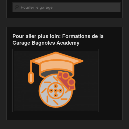
o
W
k
Recherche
k
is
h
Li
Pour aller plus loin: Formations de la
st
Garage Bagnoles Academy