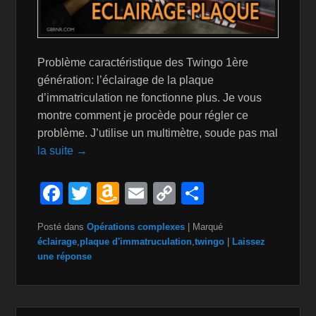
Problème caractéristique des Twingo 1ère
génération: l’éclairage de la plaque
d’immatriculation ne fonctionne plus. Je vous
montre comment je procède pour régler ce
problème. J’utilise un multimètre, soude pas mal
la suite →
F
T
A
E
C
P
a
wi
m
m
o
ar
Posté dans
Opérations complexes
|
Marqué
c
tt
a
ail
p
ta
éclairage
,
plaque d'immatruculation
,
twingo
|
Laissez
e
er
z
y
g
une réponse
b
o
Li
er
o
n
n