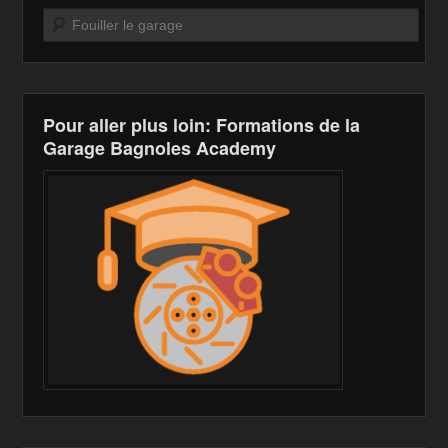
o
W
k
Recherche
k
is
h
Li
Pour aller plus loin: Formations de la
st
Garage Bagnoles Academy