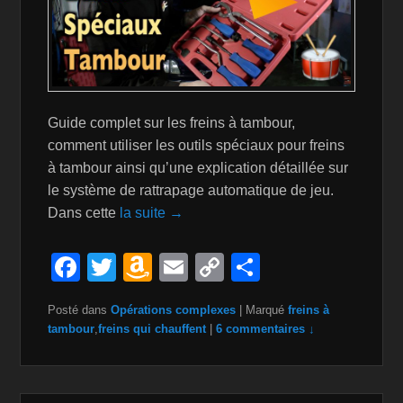
Guide complet sur les freins à tambour,
comment utiliser les outils spéciaux pour freins
à tambour ainsi qu’une explication détaillée sur
le système de rattrapage automatique de jeu.
Dans cette
la suite →
F
T
A
E
C
P
a
wi
m
m
o
ar
Posté dans
Opérations complexes
|
Marqué
freins à
c
tt
a
ail
p
ta
tambour
,
freins qui chauffent
|
6 commentaires ↓
e
er
z
y
g
b
o
Li
er