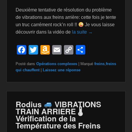
Deuxième tentative de résolution du problème
de vibrations aux freins arrière: cette fois je tente
un truc carrément rock’n roll !!
Je vous laisse
découvrir dans la vidéo de
la suite →
F
T
A
E
C
P
a
wi
m
m
o
ar
Posté dans
Opérations complexes
|
Marqué
freins
,
freins
c
tt
a
ail
p
ta
qui chauffent
|
Laissez une réponse
e
er
z
y
g
b
o
Li
er
o
n
n
Rodius
VIBRATIONS
o
W
k
TRAIN ARRIERE 🌡
k
is
Vérification de la
Température des Freins
h