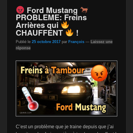
o
n
n
Ford Mustang
o
W
k
PROBLEME: Freins
k
is
Arrières qui
h
CHAUFFENT
!
Li
Publié le
25 octobre 2017
par
François
—
Laissez une
st
réponse
C’est un problème que je traine depuis que j’ai