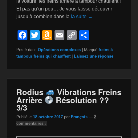
la voiture: les freins arrière à tambour chauffent !
Et pas qu’un peu… Je vous laisse découvrir
jusqu’à combien dans la
la suite →
F
T
A
E
C
P
a
wi
m
m
o
ar
Posté dans
Opérations complexes
|
Marqué
freins à
c
tt
a
ail
p
ta
tambour
,
freins qui chauffent
|
Laissez une réponse
e
er
z
y
g
b
o
Li
er
o
n
n
Rodius
Vibrations Freins
o
W
k
Arrière
Résolution ??
k
is
3/3
h
Publié le
18 octobre 2017
par
François
—
2
Li
commentaires ↓
st