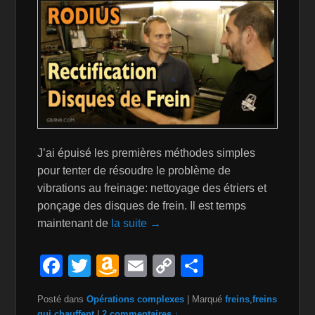
J’ai épuisé les premières méthodes simples
pour tenter de résoudre le problème de
vibrations au freinage: nettoyage des étriers et
ponçage des disques de frein. Il est temps
maintenant de
la suite →
F
T
A
E
C
P
a
wi
m
m
o
ar
Posté dans
Opérations complexes
|
Marqué
freins
,
freins
c
tt
a
ail
p
ta
qui chauffent
|
2 commentaires ↓