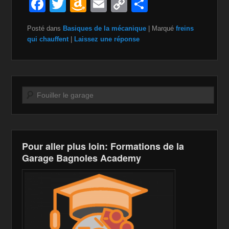
F
T
A
E
C
P
a
wi
m
m
o
ar
Posté dans
Basiques de la mécanique
|
Marqué
freins
c
tt
a
ail
p
ta
qui chauffent
|
Laissez une réponse
e
er
z
y
g
b
o
Li
er
o
n
n
Recherche
o
W
k
k
is
h
Pour aller plus loin: Formations de la
Li
Garage Bagnoles Academy
st