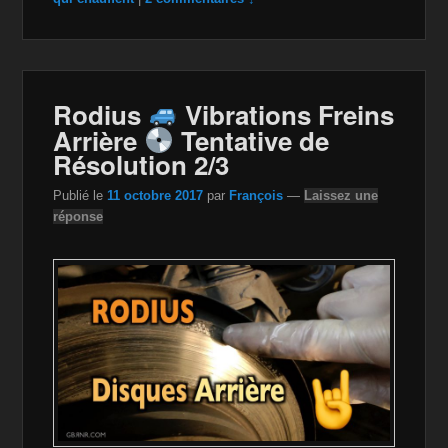
e
er
z
y
g
b
o
Li
er
o
n
n
Rodius
Vibrations Freins
o
W
k
Arrière
Tentative de
k
is
Résolution 2/3
h
Publié le
11 octobre 2017
par
François
—
Laissez une
Li
réponse
st