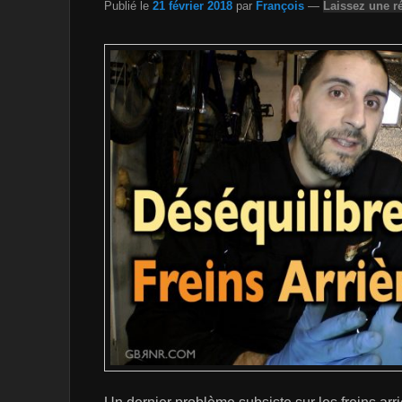
Publié le
21 février 2018
par
François
—
Laissez une r