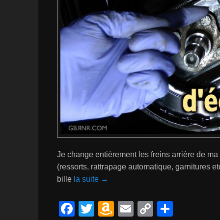
Je change entièrement les freins arrière de ma
(ressorts, rattrapage automatique, garnitures e
bille
la suite →
F
T
A
E
C
P