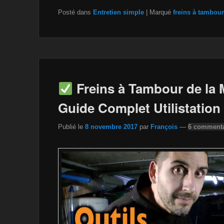
a
wi
m
m
o
ar
Posté dans
Entretien simple
|
Marqué
freins à tambour
c
tt
a
ail
p
ta
e
er
z
y
g
b
o
Li
er
o
n
n
o
W
k
Freins à Tambour de l
k
is
Guide Complet Utilistation
h
Publié le
8 novembre 2017
par
François
—
6 commenta
Li
st