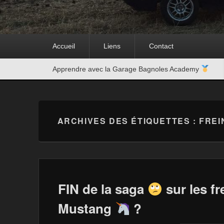
Premier
Accueil
Liens
Contact
menu
Second
Apprendre avec la Garage Bagnoles Academy
menu
ARCHIVES DES ÉTIQUETTES :
FREI
FIN de la saga
sur les fr
Mustang
?