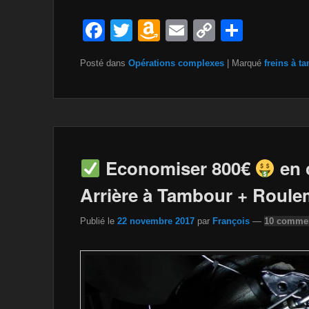
F
T
A
E
C
P
a
wi
m
m
o
ar
Posté dans
Opérations complexes
|
Marqué
freins à t
c
tt
a
ail
p
ta
e
er
z
y
g
b
o
Li
er
o
n
n
o
W
k
Economiser 800€
en 
k
is
Arrière à Tambour + Roule
h
Publié le
22 novembre 2017
par
François
—
10 commen
Li
st