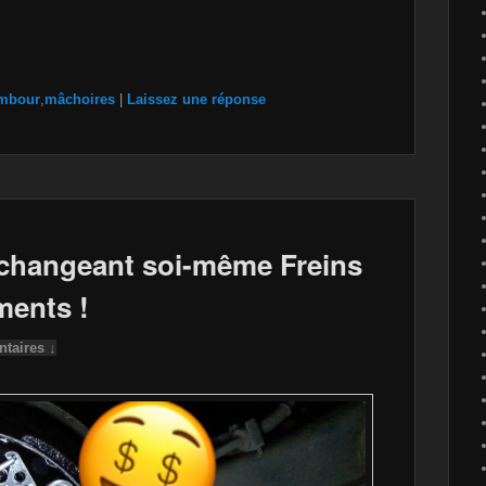
ambour
,
mâchoires
|
Laissez une réponse
changeant soi-même Freins
ments !
taires ↓