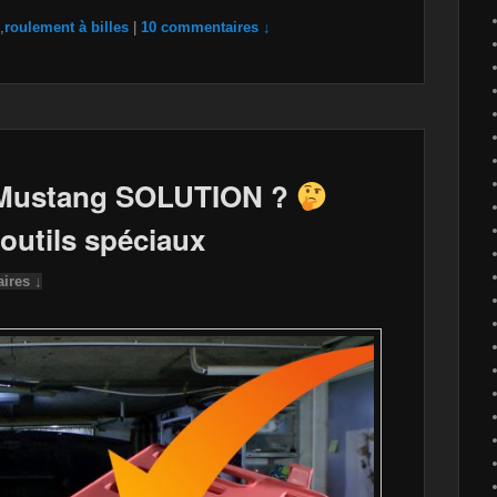
,
roulement à billes
|
10 commentaires ↓
a Mustang SOLUTION ?
 outils spéciaux
ires ↓