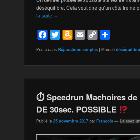
Un dernier problème subsiste sur les freins ar
déséquilibre. Cela veut dire qu’un côté freine p
la suite →
F
T
A
E
C
P
a
wi
m
m
o
ar
Posté dans
Réparations simples
|
Marqué
déséquilibre
c
tt
a
ail
p
ta
e
er
z
y
g
b
o
Li
er
o
n
n
o
W
k
⏱ Speedrun Machoires de 
k
is
DE 30sec. POSSIBLE
h
Publié le
25 novembre 2017
par
François
—
Laissez u
Li
st