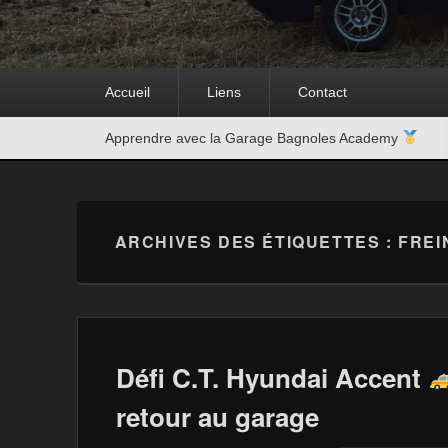
Premier
Accueil
Liens
Contact
menu
Second
Apprendre avec la Garage Bagnoles Academy
menu
ARCHIVES DES ÉTIQUETTES :
FREI
Défi C.T. Hyundai Accent
retour au garage