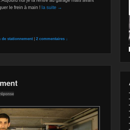
 Aujourd’hui je la rentre au garage mais avant
quer le frein à main !
la suite →
n de stationnement
|
2 commentaires ↓
ement
 réponse