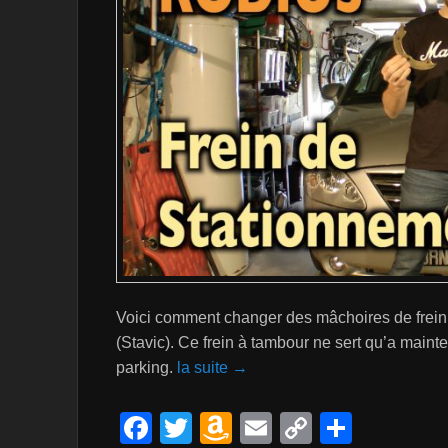
Voici comment changer des mâchoires de frei
(Stavic). Ce frein à tambour ne sert qu’a mainten
parking.
la suite →
F
T
A
E
C
P