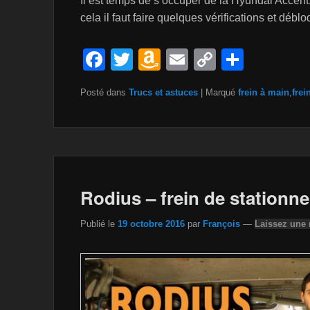
Il est temps de s’occuper de la Hyundai Accent.
cela il faut faire quelques vérifications et déblo
F
T
A
E
C
P
a
wi
m
m
o
ar
Posté dans
Trucs et astuces
|
Marqué
frein à main
,
frei
c
tt
a
ail
p
ta
e
er
z
y
g
b
o
Li
er
o
n
n
o
W
k
Rodius – frein de stationn
k
is
Publié le
19 octobre 2016
par
François
—
Laissez une
h
Li
st