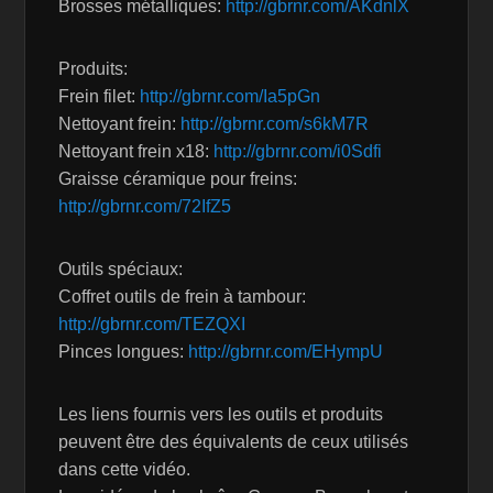
Brosses métalliques:
http://gbrnr.com/AKdnlX
Produits:
Frein filet:
http://gbrnr.com/Ia5pGn
Nettoyant frein:
http://gbrnr.com/s6kM7R
Nettoyant frein x18:
http://gbrnr.com/i0Sdfi
Graisse céramique pour freins:
http://gbrnr.com/72IfZ5
Outils spéciaux:
Coffret outils de frein à tambour:
http://gbrnr.com/TEZQXI
Pinces longues:
http://gbrnr.com/EHympU
Les liens fournis vers les outils et produits
peuvent être des équivalents de ceux utilisés
dans cette vidéo.