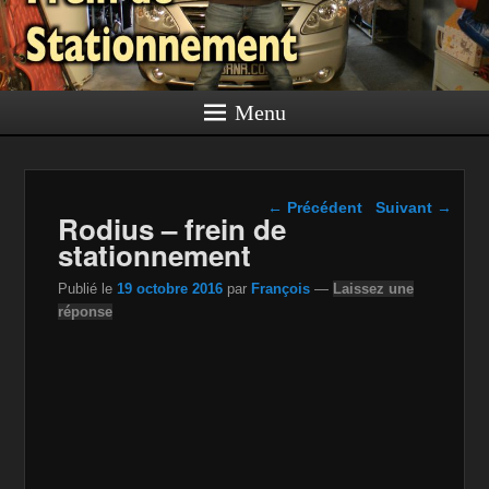
Menu
Navigation dans les
←
Précédent
Suivant
→
Rodius – frein de
articles
stationnement
Publié le
19 octobre 2016
par
François
—
Laissez une
réponse