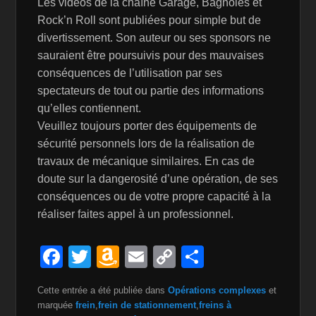
Les vidéos de la chaîne Garage, Bagnoles et
Rock’n Roll sont publiées pour simple but de
divertissement. Son auteur ou ses sponsors ne
sauraient être poursuivis pour des mauvaises
conséquences de l’utilisation par ses
spectateurs de tout ou partie des informations
qu’elles contiennent.
Veuillez toujours porter des équipements de
sécurité personnels lors de la réalisation de
travaux de mécanique similaires. En cas de
doute sur la dangerosité d’une opération, de ses
conséquences ou de votre propre capacité à la
réaliser faites appel à un professionnel.
F
T
A
E
C
P
a
wi
m
m
o
ar
Cette entrée a été publiée dans
Opérations complexes
et
c
tt
a
ail
p
ta
marquée
frein
,
frein de stationnement
,
freins à