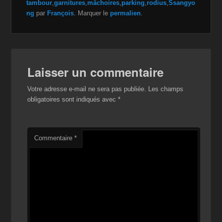
e
er
z
y
g
tambour
,
garnitures
,
mâchoires
,
parking
,
rodius
,
Ssangyo
ng
par
François
. Marquer le
permalien
.
b
o
Li
er
o
n
n
o
W
k
k
is
Laisser un commentaire
h
Votre adresse e-mail ne sera pas publiée.
Les champs
Li
obligatoires sont indiqués avec
*
st
Commentaire
*