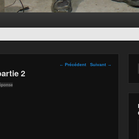
Navigation dans les
←
Précédent
Suivant
→
articles
artie 2
réponse