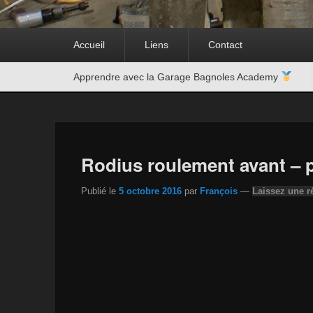
Premier
Accueil
Liens
Contact
menu
Second
Apprendre avec la Garage Bagnoles Academy
menu
Rodius roulement avant – p
Publié le
5 octobre 2016
par
François
—
Laissez une 