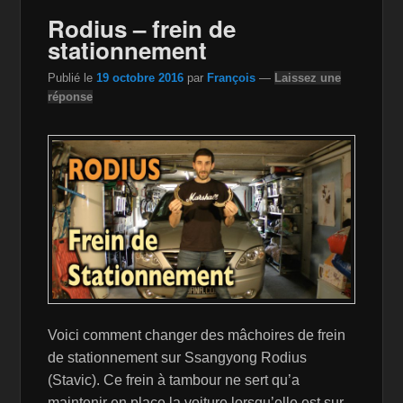
o
n
n
Rodius – frein de
o
W
k
stationnement
k
is
Publié le
19 octobre 2016
par
François
—
Laissez une
h
réponse
Li
st
Voici comment changer des mâchoires de frein
de stationnement sur Ssangyong Rodius
(Stavic). Ce frein à tambour ne sert qu’a
maintenir en place la voiture lorsqu’elle est sur