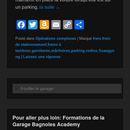
un parking.
la suite →
F
T
A
E
C
P
a
wi
m
m
o
ar
Posté dans
Opérations complexes
|
Marqué
frein
,
frein
c
tt
a
ail
p
ta
de stationnement
,
freins à
e
er
z
y
g
tambour
,
garnitures
,
mâchoires
,
parking
,
rodius
,
Ssangyo
ng
|
Laissez une réponse
b
o
Li
er
o
n
n
o
W
k
Recherche
k
is
h
Li
st
Pour aller plus loin: Formations de la
Garage Bagnoles Academy