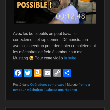
Avec les bons outils on peut travailler
correctement et rapidement. Démonstration
avec ce speedrun pour démonter complètement
les mâchoires de frein à tambour sur ma
Mustang
Pour cette vidéo
la suite →
F
T
A
E
C
P
a
wi
m
m
o
ar
Posté dans
Opérations complexes
|
Marqué
freins à
c
tt
a
ail
p
ta
tambour
,
mâchoires
|
Laissez une réponse
e
er
z
y
g
b
o
Li
er