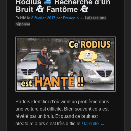
Rodius
Recherche d’un
k
is
Bruit
Fantôme
h
Publié le
8 février 2017
par
François
—
Laissez une
Li
réponse
st
Parfois identifier d’où vient un problème dans
une voiture est difficile. Bien souvent cela est
révélé par un bruit. Et quand ce bruit est
aléatoire alors c’est très difficile !
la suite →