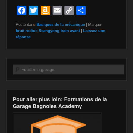
F
T
A
E
C
P
a
wi
m
m
o
ar
Posté dans
Basiques de la mécanique
|
Marqué
c
tt
a
ail
p
ta
bruit
,
rodius
,
Ssangyong
,
train avant
|
Laissez une
e
er
z
y
g
réponse
b
o
Li
er
o
n
n
o
W
k
Recherche
k
is
h
Li
Pour aller plus loin: Formations de la
st
Garage Bagnoles Academy