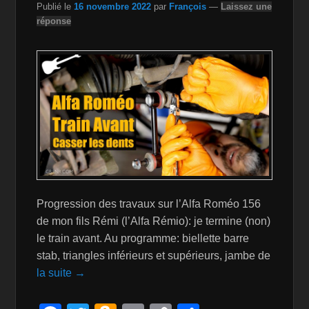
Publié le
16 novembre 2022
par
François
—
Laissez une
h
réponse
Li
st
Progression des travaux sur l’Alfa Roméo 156
de mon fils Rémi (l’Alfa Rémio): je termine (non)
le train avant. Au programme: biellette barre
stab, triangles inférieurs et supérieurs, jambe de
la suite →