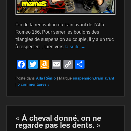
Fin de la rénovation du train avant de l’Alfa
Romeo 156. Pour serrer les boulons des
triangles de suspension au couple, il y a un truc
à respecter… Lien vers
la suite →
F
T
A
E
C
P
a
wi
m
m
o
ar
Posté dans
Alfa Rémio
|
Marqué
suspension
,
train avant
c
tt
a
ail
p
ta
|
5 commentaires ↓
e
er
z
y
g
b
o
Li
er
o
n
n
« À cheval donné, on ne
o
W
k
regarde pas les dents. »
k
is