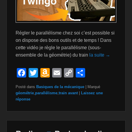
Régler le parallélisme chez soi c’est possible si
on dispose des bons outils et de temps ! Dans
cette vidéo je règle le parallélisme (sous-
ensemble de la géométrie) du train
la suite →
F
T
A
E
C
P
a
wi
m
m
o
ar
Posté dans
Basiques de la mécanique
|
Marqué
c
tt
a
ail
p
ta
géométrie
,
parallélisme
,
train avant
|
Laissez une
e
er
z
y
g
réponse
b
o
Li
er
o
n
n
o
W
k