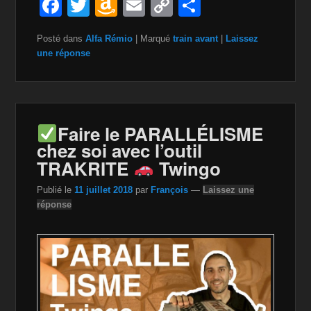
F
T
A
E
C
P
a
wi
m
m
o
ar
Posté dans
Alfa Rémio
|
Marqué
train avant
|
Laissez
c
tt
a
ail
p
ta
une réponse
e
er
z
y
g
b
o
Li
er
o
n
n
Faire le PARALLÉLISME
o
W
k
chez soi avec l’outil
k
is
TRAKRITE
Twingo
h
Publié le
11 juillet 2018
par
François
—
Laissez une
Li
réponse
st