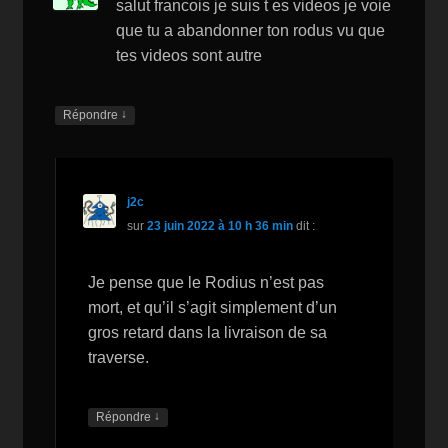
salut francois je suis t es videos je voie
Li
que tu a abandonner ton rodus vu que
st
tes videos sont autre
↓
Répondre
j2c
sur
23 juin 2022 à 10 h 36 min
dit :
Je pense que le Rodius n’est pas
mort, et qu’il s’agit simplement d’un
gros retard dans la livraison de sa
traverse.
↓
Répondre