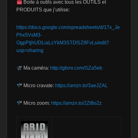
Boite à outils avec tous les OUTILS et
PRODUITS que j’utilise:
https://docs.google.com/spreadsheets/d/17x_Je
Phx5VsM3-
OgpPtjhUDLiaLzYkM3STDf1Z8FvLs/edit?
usp=sharing
Ma caméra:
http://gbrnr.com/SZa5eb
Micro cravate:
https://amzn.to/3aeJZAL
Micro zoom:
https://amzn.to/2Zt8o2z