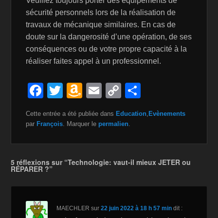
Veuillez toujours porter des équipements de
sécurité personnels lors de la réalisation de
travaux de mécanique similaires. En cas de
doute sur la dangerosité d’une opération, de ses
conséquences ou de votre propre capacité à la
réaliser faites appel à un professionnel.
F
T
A
E
C
P
a
wi
m
m
o
ar
Cette entrée a été publiée dans
Education
,
Evènements
c
tt
a
ail
p
ta
par
François
. Marquer le
permalien
.
e
er
z
y
g
b
o
Li
er
5 réflexions sur “Technologie: vaut-il mieux JETER ou
o
n
n
RÉPARER ?”
o
W
k
k
is
MAECHLER
sur
22 juin 2022 à 18 h 57 min
dit :
h