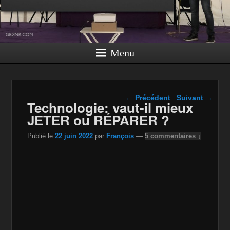
Menu
Navigation dans les
←
Précédent
Suivant
→
Technologie: vaut-il mieux
articles
JETER ou RÉPARER ?
Publié le
22 juin 2022
par
François
—
5 commentaires ↓