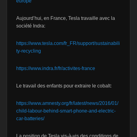
europe
Aujourd’hui, en France, Tesla travaille avec la
société Indra:
https://www.tesla.com/fr_FR/support/sustainabili
ty-recycling
https://www.indra.fr/fr/activites-france
Le travail des enfants pour extraire le cobalt:
https://www.amnesty.org/fr/latest/news/2016/01/
child-labour-behind-smart-phone-and-electric-
car-batteries/
La position de Tesla vis-à-vis des conditions de