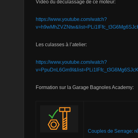
Vidéo du déculassage de ce moteur:
https://www.youtube.com/watch?
v=h9wMhZVZNtw&list=PLi1IFfc_t3G6Mg6SJc
Les culasses à l’atelier:
https://www.youtube.com/watch?
v=PpuDnL6Gm9I&list=PLi1IFfc_t3G6Mg6SJc
Formation sur la Garage Bagnoles Academy:
Couples de Serrage: