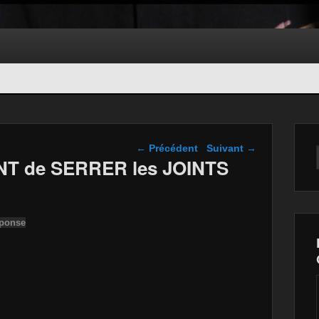
Navigation dans les
←
Précédent
Suivant
→
articles
AVANT de SERRER les JOINTS
éponse