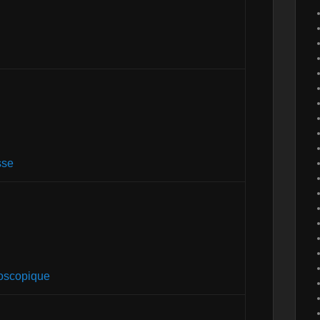
sse
oscopique