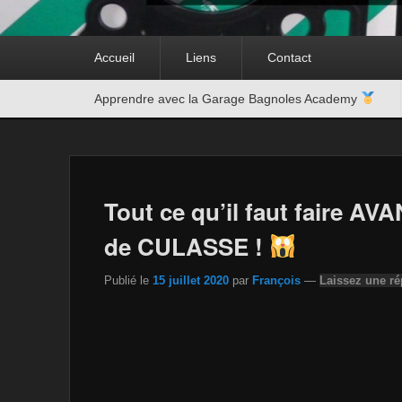
Premier
Accueil
Liens
Contact
menu
Second
Apprendre avec la Garage Bagnoles Academy
menu
Tout ce qu’il faut faire 
de CULASSE !
Publié le
15 juillet 2020
par
François
—
Laissez une r