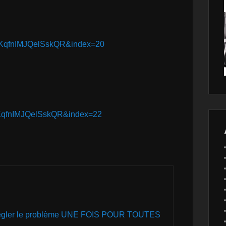
KqfnIMJQelSskQR&index=20
KqfnIMJQelSskQR&index=22
 régler le problème UNE FOIS POUR TOUTES