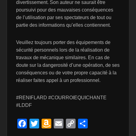
divertissement. Son auteur ne saurait être
poursuivi pour des mauvaises conséquences
de l’utilisation par ses spectateurs de tout ou
partie des informations qu’elles contiennent.
Veuillez toujours porter des équipements de
sécurité personnels lors de la réalisation de
travaux de mécanique similaires. En cas de
doute sur la dangerosité d’une opération, de ses
conséquences ou de votre propre capacité à la
réaliser faites appel à un professionnel.
#RENIFLARD #COURROIEQUICHANTE
#LDDF
F
T
A
E
C
P
a
wi
m
m
o
ar