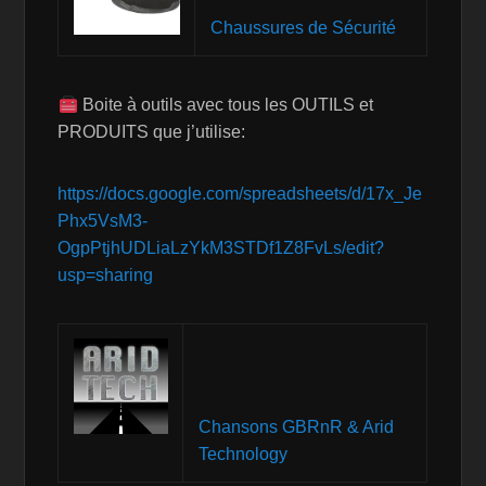
Chaussures de Sécurité
Boite à outils avec tous les OUTILS et
PRODUITS que j’utilise:
https://docs.google.com/spreadsheets/d/17x_Je
Phx5VsM3-
OgpPtjhUDLiaLzYkM3STDf1Z8FvLs/edit?
usp=sharing
Chansons GBRnR & Arid
Technology