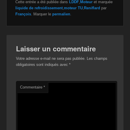
Cette entrée a été publiée dans
LDDF
,
Moteur
et marquée
c
tt
a
ail
p
ta
liquide de refroidissement
,
moteur TU
,
Reniflard
par
e
er
z
y
g
François
. Marquer le
permalien
.
b
o
Li
er
o
n
n
o
W
k
Laisser un commentaire
k
is
Votre adresse e-mail ne sera pas publiée.
Les champs
h
obligatoires sont indiqués avec
*
Li
st
Commentaire
*