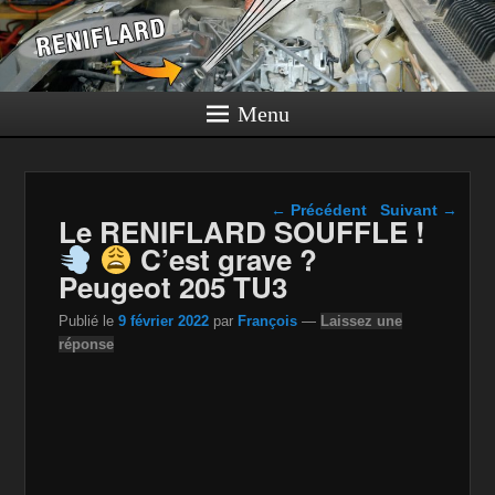
Menu
Navigation dans les
←
Précédent
Suivant
→
Le RENIFLARD SOUFFLE !
articles
C’est grave ?
Peugeot 205 TU3 ​
Publié le
9 février 2022
par
François
—
Laissez une
réponse