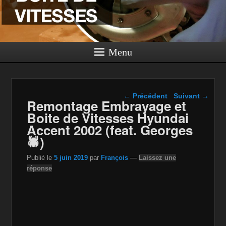
Menu
Navigation dans les
←
Précédent
Suivant
→
Remontage Embrayage et
articles
Boite de Vitesses Hyundai
Accent 2002 (feat. Georges
🕷)
Publié le
5 juin 2019
par
François
—
Laissez une
réponse