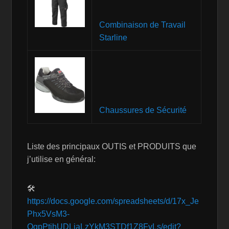
Combinaison de Travail
Starline
Chaussures de Sécurité
Liste des principaux OUTIS et PRODUITS que
j’utilise en général:
🛠
https://docs.google.com/spreadsheets/d/17x_Je
Phx5VsM3-
OgpPtjhUDLiaLzYkM3STDf1Z8FvLs/edit?