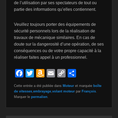
de l’utilisation par ses spectateurs de tout ou
partie des informations qu’elles contiennent.
Veuillez toujours porter des équipements de
sécurité personnels lors de la réalisation de
travaux de mécanique similaires. En cas de
doute sur la dangerosité d’une opération, de ses
conséquences ou de votre propre capacité à la
réaliser faites appel à un professionnel.
F
T
A
E
C
P
a
wi
m
m
o
ar
Cette entrée a été publiée dans
Moteur
et marquée
boîte
c
tt
a
ail
p
ta
de vitesses
,
embrayage
,
volant moteur
par
François
.
e
er
z
y
g
Marquer le
permalien
.
b
o
Li
er
o
n
n