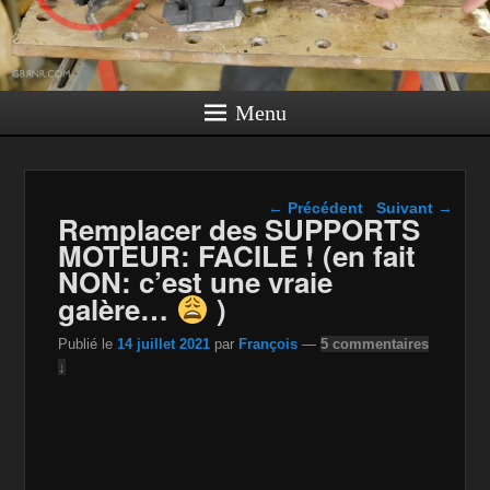
Menu
Navigation dans les
←
Précédent
Suivant
→
Remplacer des SUPPORTS
articles
MOTEUR: FACILE ! (en fait
NON: c’est une vraie
galère…
)
Publié le
14 juillet 2021
par
François
—
5 commentaires
↓