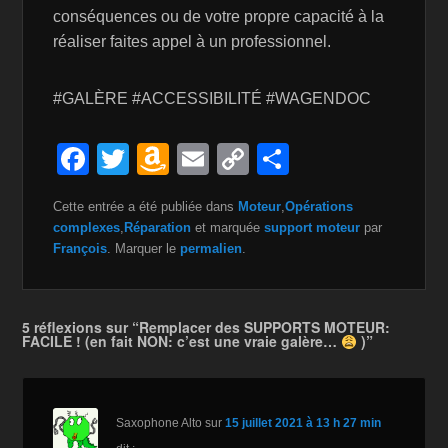
conséquences ou de votre propre capacité à la
réaliser faites appel à un professionnel.
#GALÈRE #ACCESSIBILITÉ #WAGENDOC
F
T
A
E
C
P
a
wi
m
m
o
ar
Cette entrée a été publiée dans
Moteur
,
Opérations
c
tt
a
ail
p
ta
complexes
,
Réparation
et marquée
support moteur
par
e
er
z
y
g
François
. Marquer le
permalien
.
b
o
Li
er
o
n
n
5 réflexions sur “Remplacer des SUPPORTS MOTEUR:
FACILE ! (en fait NON: c’est une vraie galère…
)”
o
W
k
k
is
h
Saxophone Alto
sur
15 juillet 2021 à 13 h 27 min
Li