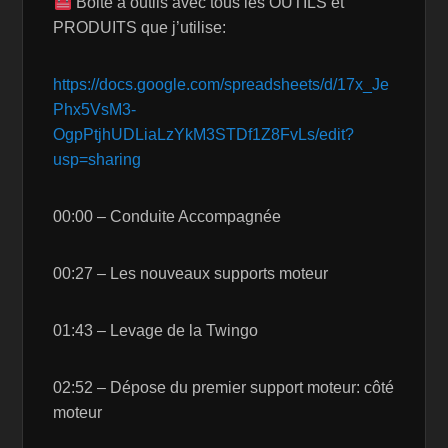
Boite à outils avec tous les OUTILS et
PRODUITS que j’utilise:
https://docs.google.com/spreadsheets/d/17x_Je
Phx5VsM3-
OgpPtjhUDLiaLzYkM3STDf1Z8FvLs/edit?
usp=sharing
00:00 – Conduite Accompagnée
00:27 – Les nouveaux supports moteur
01:43 – Levage de la Twingo
02:52 – Dépose du premier support moteur: côté
moteur