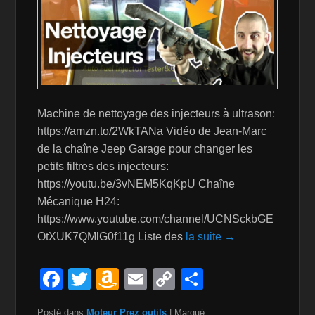
Machine de nettoyage des injecteurs à ultrason:
https://amzn.to/2WkTANa Vidéo de Jean-Marc
de la chaîne Jeep Garage pour changer les
petits filtres des injecteurs:
https://youtu.be/3vNEM5KqKpU Chaîne
Mécanique H24:
https://www.youtube.com/channel/UCNSckbGE
OtXUK7QMlG0f11g Liste des
la suite →
F
T
A
E
C
P
a
wi
m
m
o
ar
Posté dans
Moteur
,
Prez outils
|
Marqué