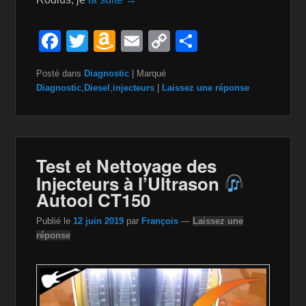
F
T
A
E
C
P
a
wi
m
m
o
ar
Posté dans
Diagnostic
|
Marqué
c
tt
a
ail
p
ta
Diagnostic
,
Diesel
,
injecteurs
|
Laissez une réponse
e
er
z
y
g
b
o
Li
er
o
n
n
Test et Nettoyage des
o
W
k
Injecteurs à l’Ultrason
k
is
Autool CT150
h
Publié le
12 juin 2019
par
François
—
Laissez une
Li
réponse
st