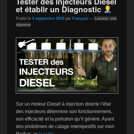
Tester des Injecteurs Diesel
o
W
k
et établir un Diagnostic
k
is
Publié le
4 septembre 2019
par
François
—
Laissez une
h
réponse
Li
st
Sur un moteur Diesel à injection directe l’état
des injecteurs détermine son fonctionnement,
son efficacité et la pollution qu’il génère. Ayant
des problèmes de calage intempestifs sur mon
Rodius, je
la suite →