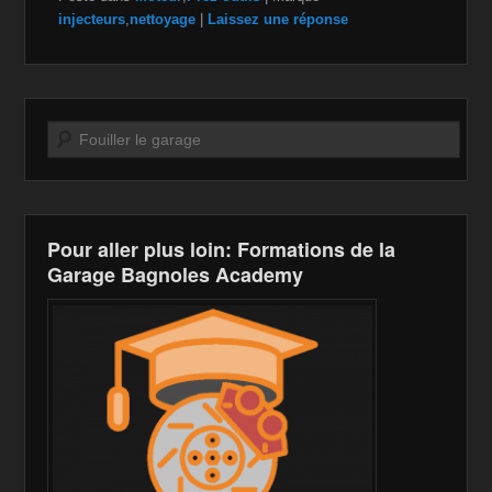
c
tt
a
ail
p
ta
injecteurs
,
nettoyage
|
Laissez une réponse
e
er
z
y
g
b
o
Li
er
o
n
n
Recherche
o
W
k
k
is
h
Pour aller plus loin: Formations de la
Li
Garage Bagnoles Academy
st