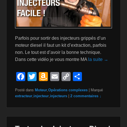
Parfois pour sortir des injecteurs grippés d’un
moteur diesel il faut un kit d’extraction, parfois
non. Le tout est d’avoir la bonne technique.
Dans cette vidéo je vous montre MA
la suite →
F
T
A
E
C
P
a
wi
m
m
o
ar
Posté dans
Moteur
,
Opérations complexes
|
Marqué
c
tt
a
ail
p
ta
extracteur
,
injecteur
,
injecteurs
|
2 commentaires ↓
e
er
z
y
g
b
o
Li
er
o
n
n